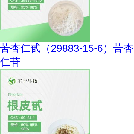
苦杏仁甙（29883-15-6）苦杏
仁苷