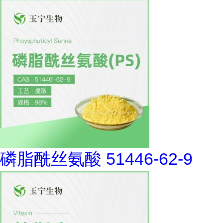
磷脂酰丝氨酸 51446-62-9