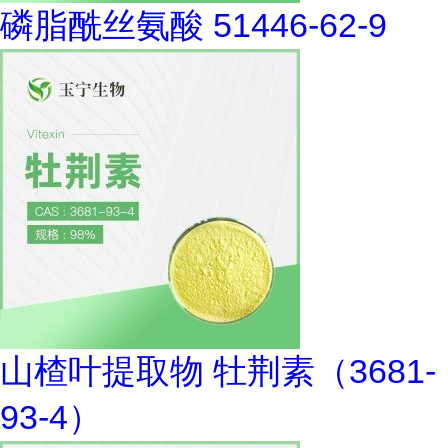
磷脂酰丝氨酸 51446-62-9
山楂叶提取物 牡荆素（3681-
93-4）