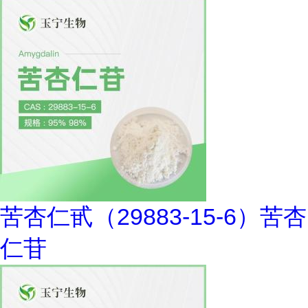
苦杏仁甙（29883-15-6）苦杏
仁苷