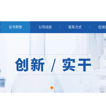
证书荣誉
公司动态
联系方式
在线