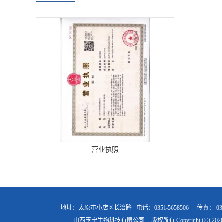
营业执照
地址：太原市小店区长治路
电话：0351-5658506
传真：
03
山西玉宁生物科技有限公司
版权所有 Copyright (©) 202