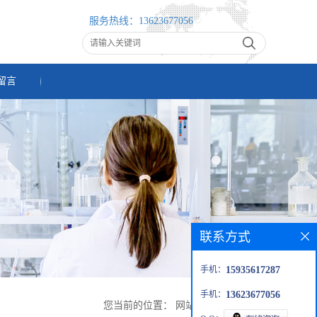
服务热线：
13623677056
留言
联系方式
手机：
15935617287
手机：
13623677056
您当前的位置：
网站首页
>
证书荣誉