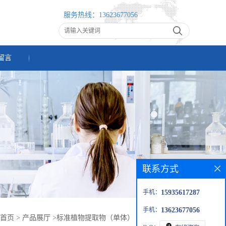
服务热线：
13623677056
留言
联系方式
手机：
15935617287
手机：
13623677056
首页
>
产品展厅
>
标准植物提取物（单体）
>
大麦芽碱盐酸盐