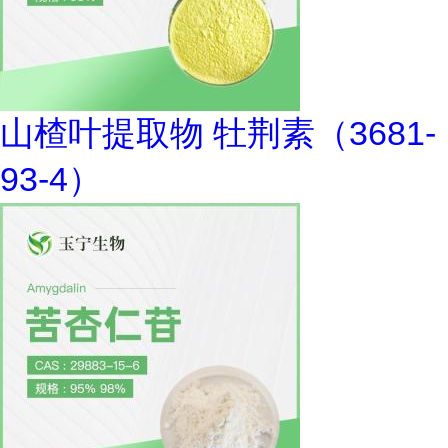
山楂叶提取物 牡荆素（3681-
93-4）