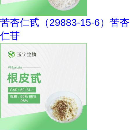
苦杏仁甙（29883-15-6）苦杏
仁苷