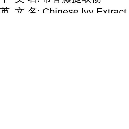
英 文 名: Chinese Ivy Extract
产品别名: 常春藤皂甙
提取来源: 来源于五加科植物
常春藤的茎叶
有效成分: 常春藤总皂甙
CAS: 84082-54-2
规 格: 5-10%
性 状: 棕黄色精细粉末
检测方法: HPLC
包 装: 1KG/铝箔袋，25KG/