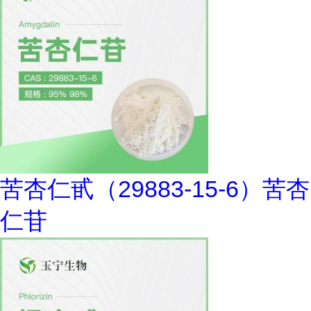
苦杏仁甙（29883-15-6）苦杏
仁苷