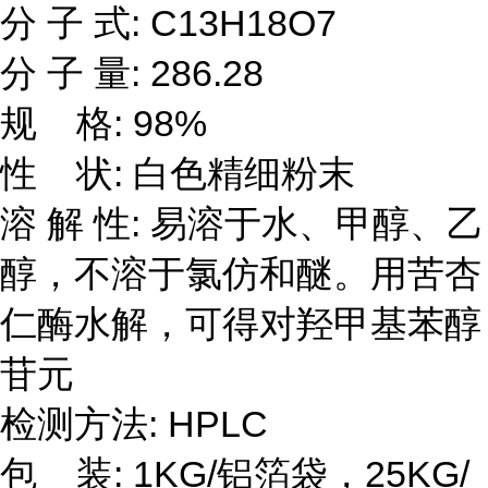
分 子 式: C13H18O7
分 子 量: 286.28
规 格: 98%
性 状: 白色精细粉末
溶 解 性: 易溶于水、甲醇、乙
醇，不溶于氯仿和醚。用苦杏
仁酶水解，可得对羟甲基苯醇
苷元
检测方法: HPLC
包 装: 1KG/铝箔袋，25KG/