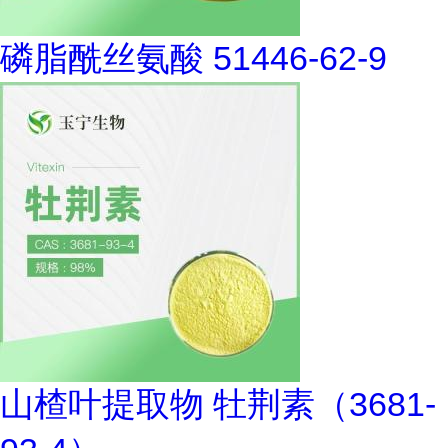
磷脂酰丝氨酸 51446-62-9
山楂叶提取物 牡荆素（3681-