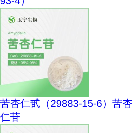
93-4）
苦杏仁甙（29883-15-6）苦杏
仁苷