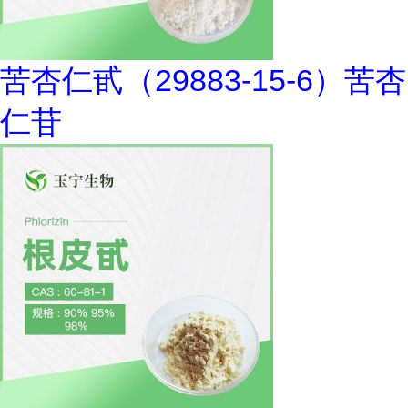
苦杏仁甙（29883-15-6）苦杏
仁苷