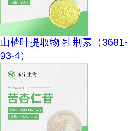
山楂叶提取物 牡荆素（3681-
93-4）