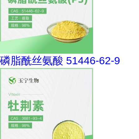
磷脂酰丝氨酸 51446-62-9