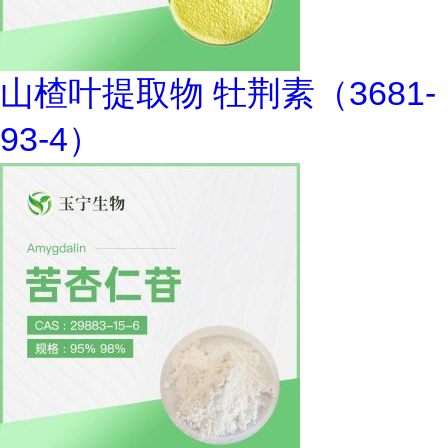
山楂叶提取物 牡荆素（3681-
93-4）