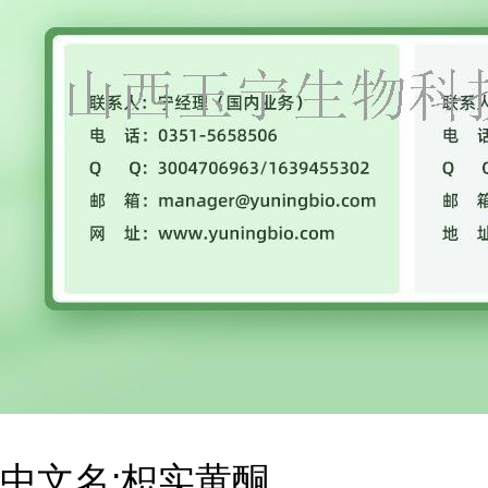
中文名
:枳实黄酮