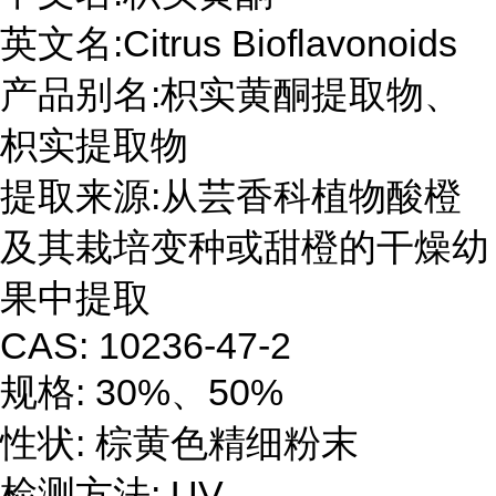
英文名
:Citrus Bioflavonoids
产品别名
:枳实黄酮
提取物、
枳实
提取物
提取来源
:从芸香科植物酸橙
及其栽培变种或甜橙的干燥幼
果中提取
CAS: 10236-47-2
规格
:
30%
、
50%
性状
:
棕黄色精细粉末
检测方法
: UV