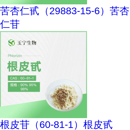
苦杏仁甙（29883-15-6）苦杏
仁苷
根皮苷（60-81-1）根皮甙