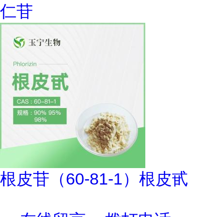
仁苷
根皮苷（60-81-1）根皮甙