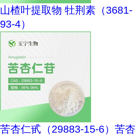
山楂叶提取物 牡荆素（3681-
93-4）
苦杏仁甙（29883-15-6）苦杏