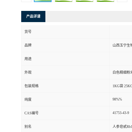
产品详请
货号
品牌
山西玉宁生
用途
外观
白色精细粉
包装规格
1KG袋 25K
98%%
纯度
41753-43-9
CAS编号
别名
人参皂甙Rb