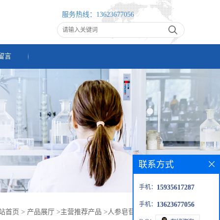
服务热线：
13623677056
留言
联系方式
手机：
15935617287
手机：
13623677056
站首页
>
产品展厅
>
主营推荐产品
>
人参皂苷RB1(41753-43-9)