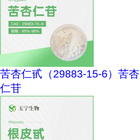
苦杏仁甙（29883-15-6）苦杏
仁苷