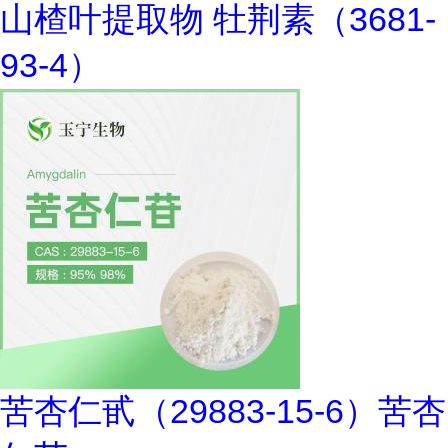
山楂叶提取物 牡荆素（3681-
93-4）
苦杏仁甙（29883-15-6）苦杏