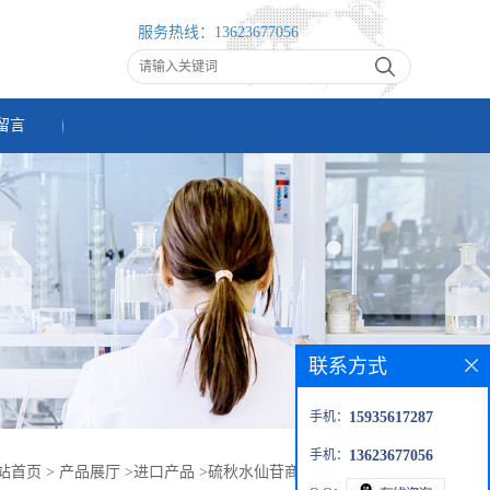
服务热线：
13623677056
留言
联系方式
手机：
15935617287
手机：
13623677056
站首页
>
产品展厅
>
进口产品
>
硫秋水仙苷商家直销 订购优惠