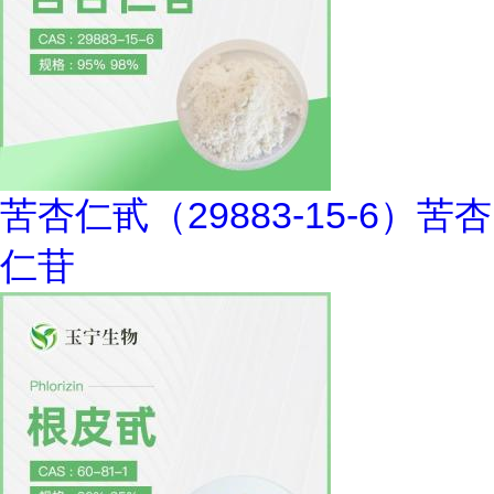
苦杏仁甙（29883-15-6）苦杏
仁苷