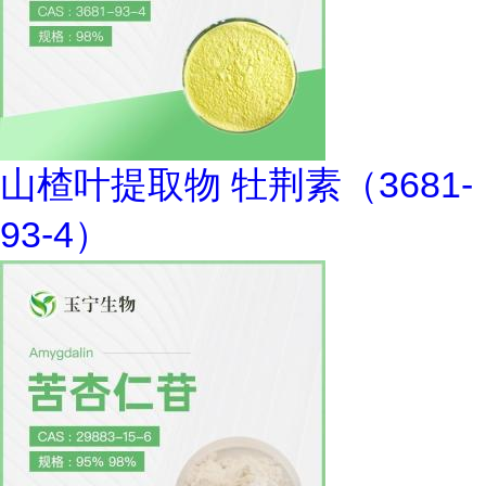
山楂叶提取物 牡荆素（3681-
93-4）