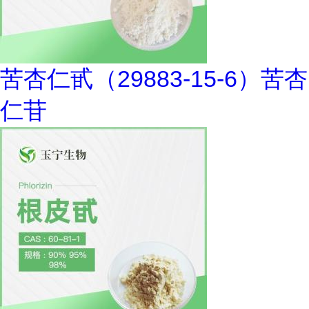
苦杏仁甙（29883-15-6）苦杏
仁苷