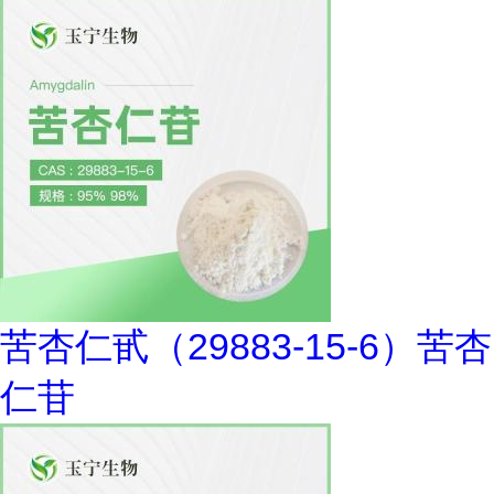
苦杏仁甙（29883-15-6）苦杏
仁苷