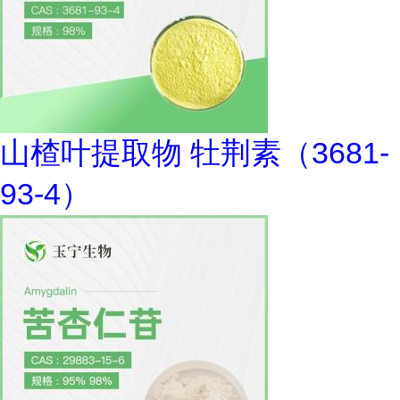
山楂叶提取物 牡荆素（3681-
93-4）