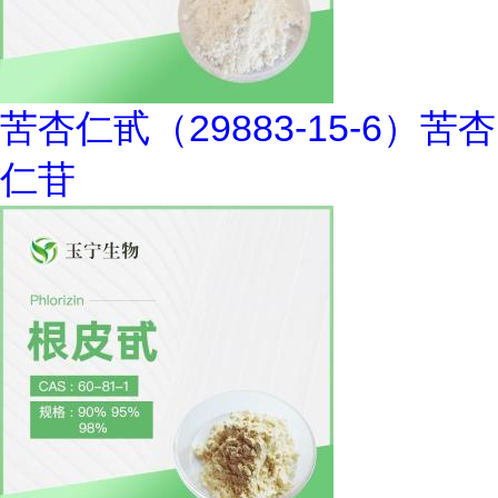
苦杏仁甙（29883-15-6）苦杏
仁苷