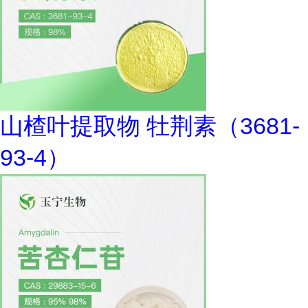
山楂叶提取物 牡荆素（3681-
93-4）