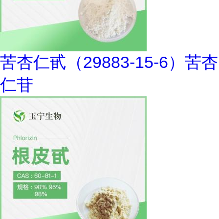
苦杏仁甙（29883-15-6）苦杏
仁苷