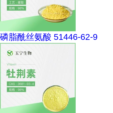
磷脂酰丝氨酸 51446-62-9