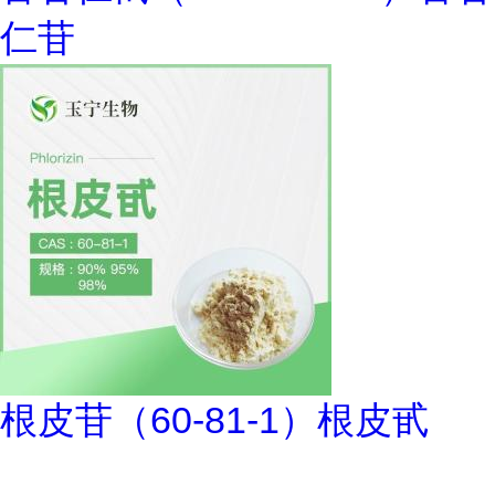
仁苷
根皮苷（60-81-1）根皮甙