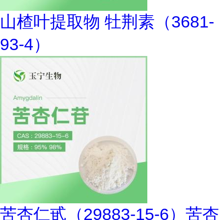
山楂叶提取物 牡荆素（3681-
93-4）
苦杏仁甙（29883-15-6）苦杏