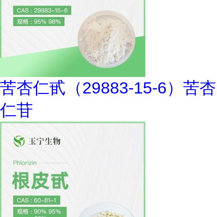
苦杏仁甙（29883-15-6）苦杏
仁苷