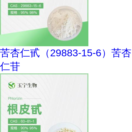
苦杏仁甙（29883-15-6）苦杏
仁苷