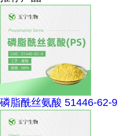
磷脂酰丝氨酸 51446-62-9