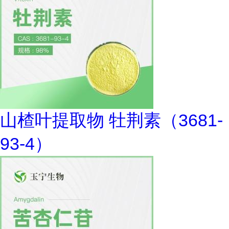
山楂叶提取物 牡荆素（3681-
93-4）