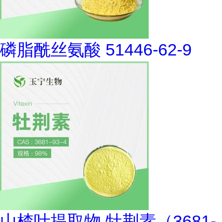
磷脂酰丝氨酸 51446-62-9
山楂叶提取物 牡荆素（3681-