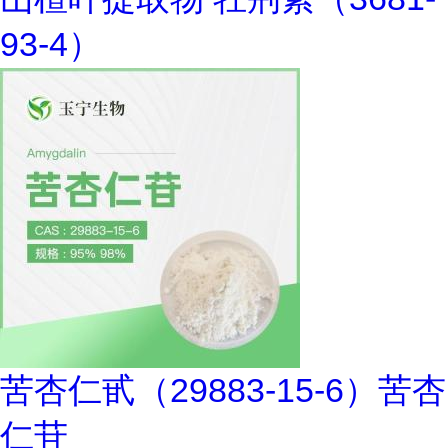
93-4）
苦杏仁甙（29883-15-6）苦杏
仁苷