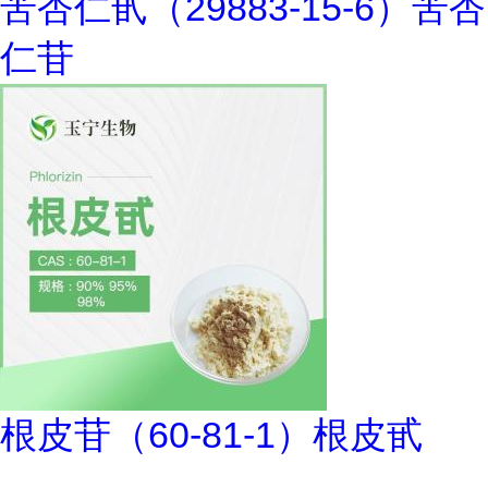
苦杏仁甙（29883-15-6）苦杏
仁苷
根皮苷（60-81-1）根皮甙