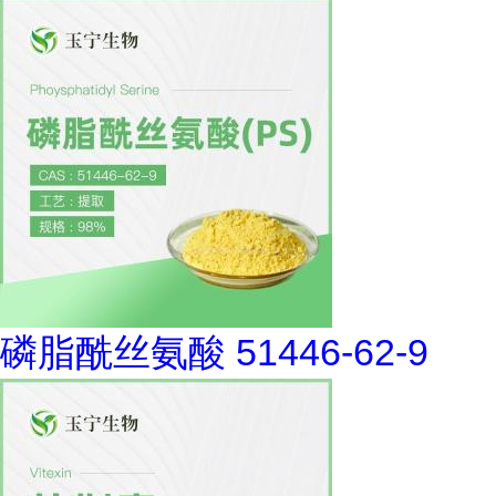
磷脂酰丝氨酸 51446-62-9