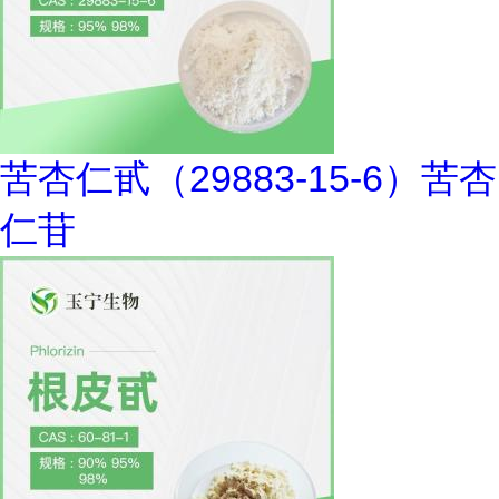
苦杏仁甙（29883-15-6）苦杏
仁苷