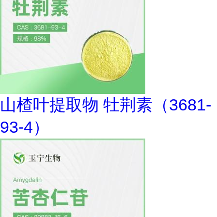
山楂叶提取物 牡荆素（3681-
93-4）