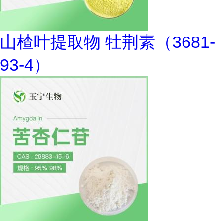
山楂叶提取物 牡荆素（3681-
93-4）