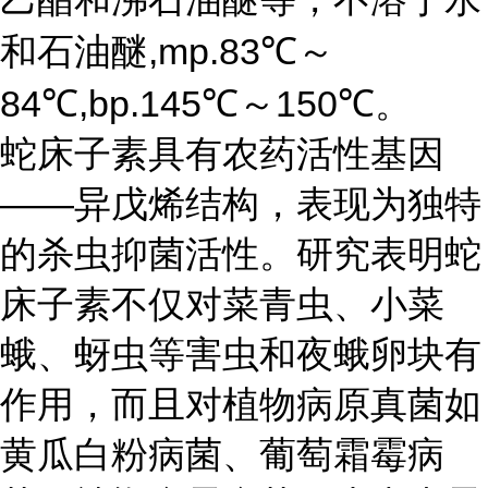
和石油醚,mp.83℃～
84℃,bp.145℃～150℃。
蛇床子素具有农药活性基因
——异戊烯结构，表现为独特
的杀虫抑菌活性。研究表明蛇
床子素不仅对菜青虫、小菜
蛾、蚜虫等害虫和夜蛾卵块有
作用，而且对植物病原真菌如
黄瓜白粉病菌、葡萄霜霉病