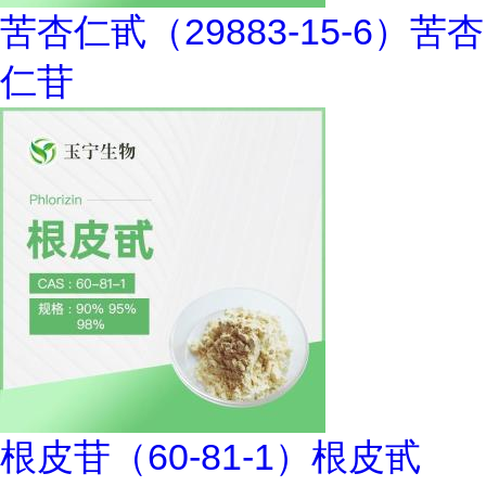
苦杏仁甙（29883-15-6）苦杏
仁苷
根皮苷（60-81-1）根皮甙