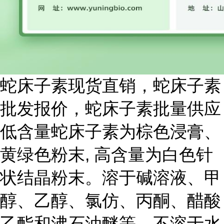
蛇床子素现货直销，蛇床子素
批发报价，蛇床子素批量供应
低含量蛇床子素为棕色浸膏、
黄绿色粉末, 高含量为白色针
状结晶粉末。溶于碱溶液、甲
醇、乙醇、氯仿、丙酮、醋酸
乙酯和沸石油醚等，不溶于水