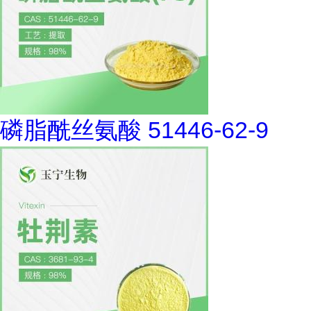
磷脂酰丝氨酸 51446-62-9