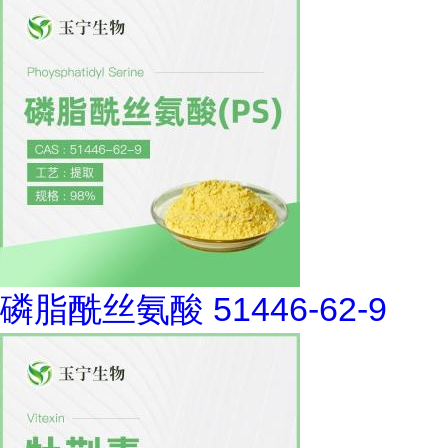
磷脂酰丝氨酸 51446-62-9