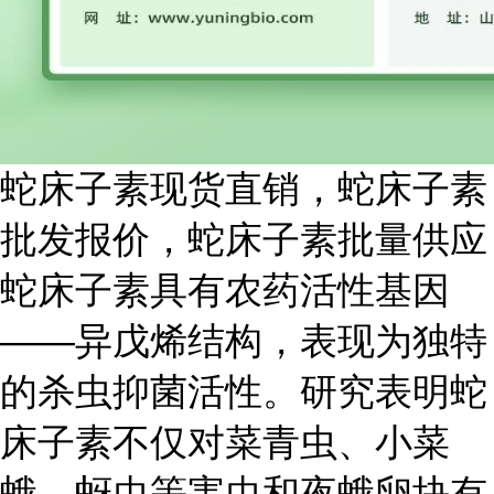
蛇床子素现货直销，蛇床子素
批发报价，蛇床子素批量供应
蛇床子素具有农药活性基因
——异戊烯结构，表现为独特
的杀虫抑菌活性。研究表明蛇
床子素不仅对菜青虫、小菜
蛾、蚜虫等害虫和夜蛾卵块有