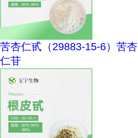
苦杏仁甙（29883-15-6）苦杏
仁苷