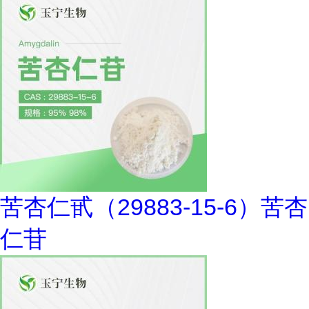
苦杏仁甙（29883-15-6）苦杏
仁苷