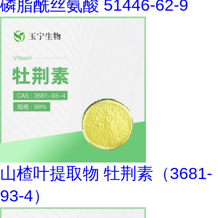
磷脂酰丝氨酸 51446-62-9
山楂叶提取物 牡荆素（3681-
93-4）