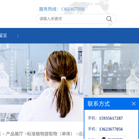
服务热线：
13623677056
留言
联系方式
手机：
15935617287
手机：
13623677056
页
>
产品展厅
>
标准植物提取物（单体）
>
瓜蒌仁提取物 10：1