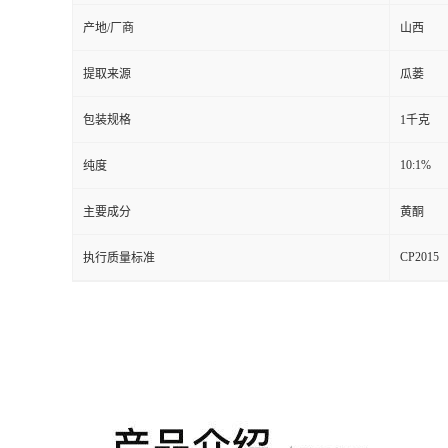
产地/厂商
山西
提取来源
瓜蒌
包装规格
1千克
10:1%
纯度
主要成分
黄酮
CP2015
执行质量标准