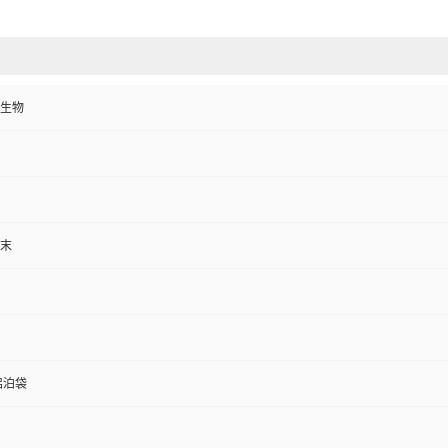
生物
末
铝泊袋