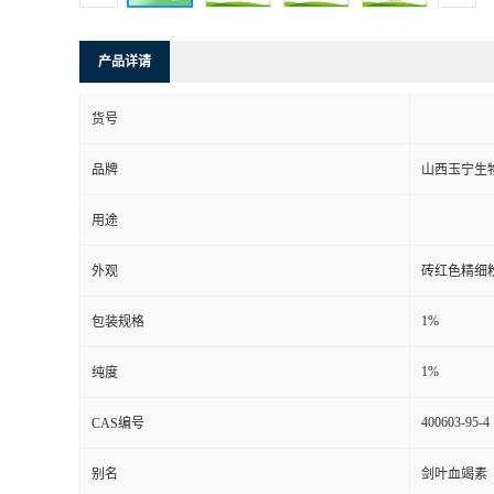
产品详请
货号
品牌
山西玉宁生
用途
外观
砖红色精细
1%
包装规格
1%
纯度
400603-95-4
CAS编号
别名
剑叶血竭素