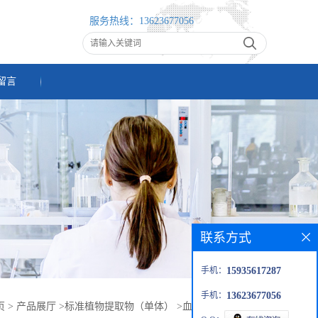
服务热线：
13623677056
留言
联系方式
手机：
15935617287
手机：
13623677056
页
>
产品展厅
>
标准植物提取物（单体）
>
血竭素 400603-95-4