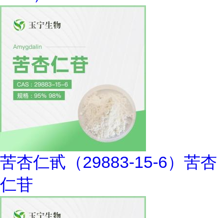
苦杏仁甙（29883-15-6）苦杏
仁苷