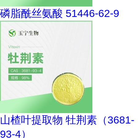
磷脂酰丝氨酸 51446-62-9
山楂叶提取物 牡荆素（3681-
93-4）