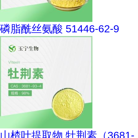
磷脂酰丝氨酸 51446-62-9
山楂叶提取物 牡荆素（3681-