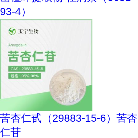
93-4）
苦杏仁甙（29883-15-6）苦杏
仁苷