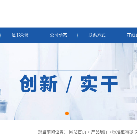
证书荣誉
公司动态
联系方式
在线
您当前的位置：
网站首页
>
产品展厅
>
标准植物提