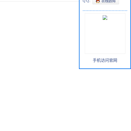
Q Q：
手机访问官网