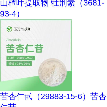
山楂叶提取物 牡荆素（3681-
93-4）
苦杏仁甙（29883-15-6）苦杏