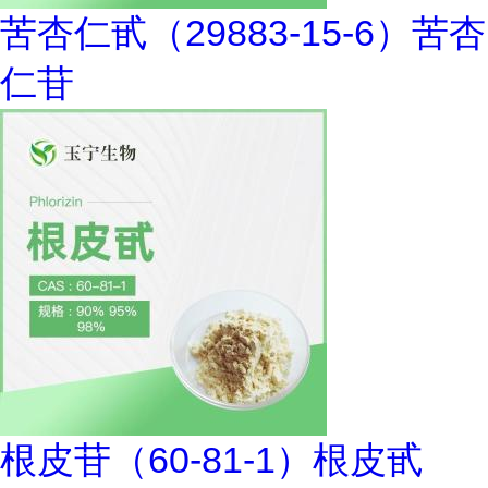
苦杏仁甙（29883-15-6）苦杏
仁苷
根皮苷（60-81-1）根皮甙