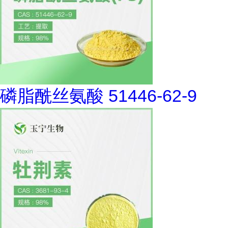
磷脂酰丝氨酸 51446-62-9