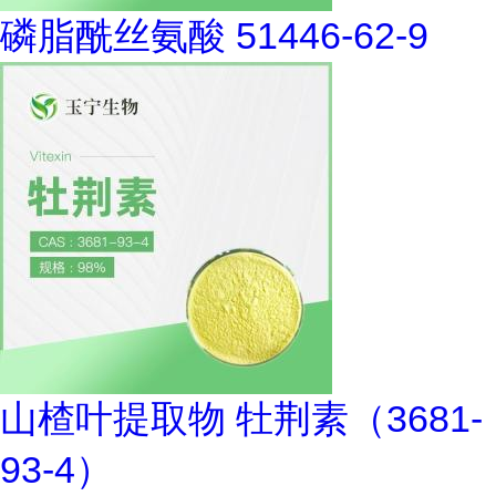
磷脂酰丝氨酸 51446-62-9
山楂叶提取物 牡荆素（3681-
93-4）