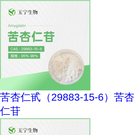
苦杏仁甙（29883-15-6）苦杏
仁苷