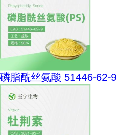
磷脂酰丝氨酸 51446-62-9