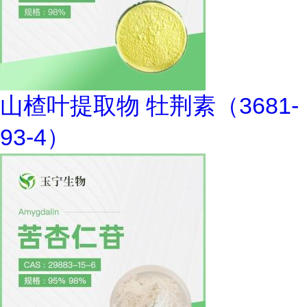
山楂叶提取物 牡荆素（3681-
93-4）