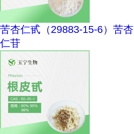
苦杏仁甙（29883-15-6）苦杏
仁苷