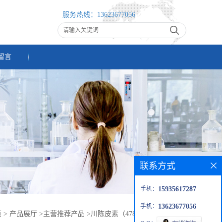
服务热线：
13623677056
留言
联系方式
手机：
15935617287
手机：
13623677056
页
>
产品展厅
>
主营推荐产品
>
川陈皮素（478-01-3）50%-98%