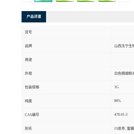
产品详请
货号
品牌
山西玉宁生
用途
外观
白色精细粉
1G
包装规格
98%
纯度
478-01-3
CAS编号
别名
川皮亭, 蜜