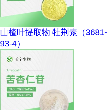
山楂叶提取物 牡荆素（3681-
93-4）