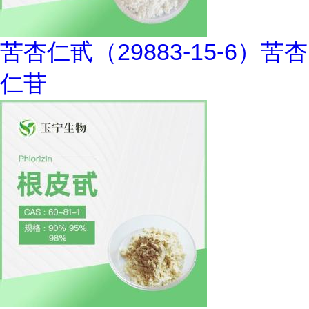
苦杏仁甙（29883-15-6）苦杏
仁苷