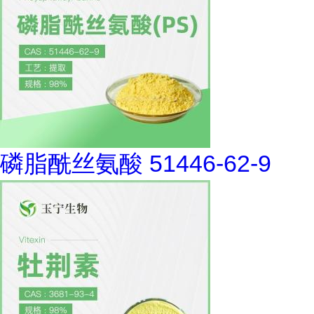
磷脂酰丝氨酸 51446-62-9