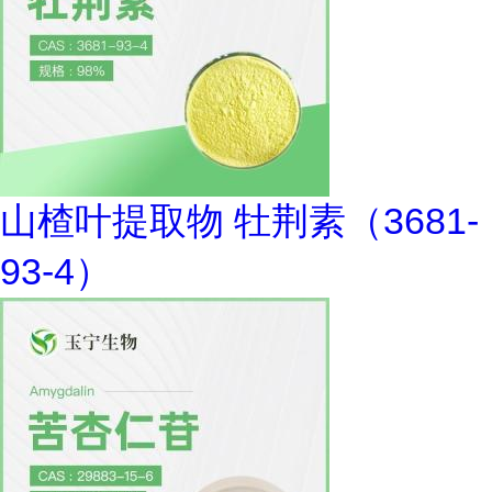
山楂叶提取物 牡荆素（3681-
93-4）