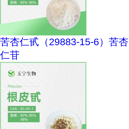
苦杏仁甙（29883-15-6）苦杏
仁苷