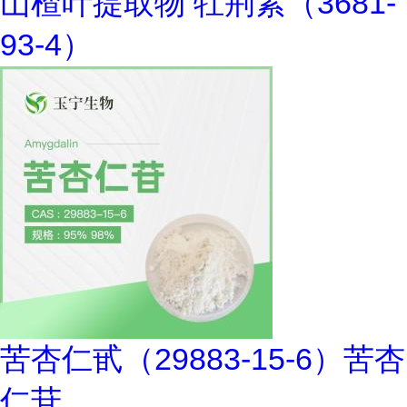
山楂叶提取物 牡荆素（3681-
93-4）
苦杏仁甙（29883-15-6）苦杏
仁苷