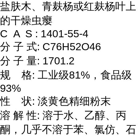
盐肤木、青麸杨或红麸杨叶上
的干燥虫瘿
C A S : 1401-55-4
分 子 式: C76H52O46
分 子 量: 1701.2
规 格: 工业级81%，食品级
93%
性 状: 淡黄色精细粉末
溶 解 性: 溶于水、乙醇、丙
酮，几乎不溶于苯、氯仿、石