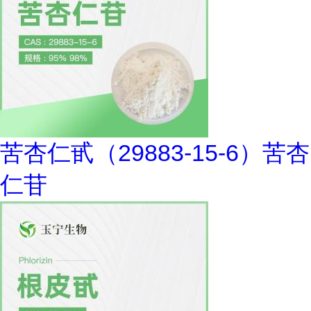
苦杏仁甙（29883-15-6）苦杏
仁苷