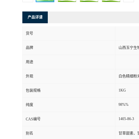
产品详请
货号
品牌
山西玉宁生
用途
外观
白色精细粉
1KG
包装规格
98%%
纯度
1405-86-3
CAS编号
别名
甘草甜素、