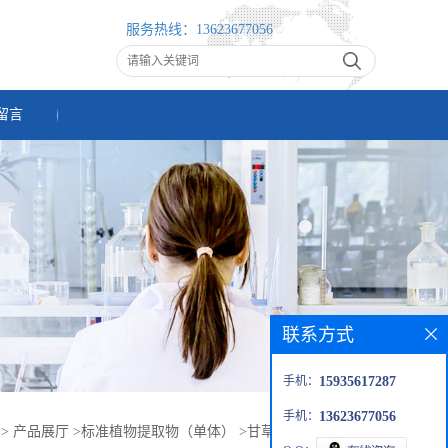
服务热线：
13623677056
留言
联系方式
手机：
15935617287
手机：
13623677056
>
产品展厅
>
标准植物提取物（单体）
>
甘草酸（1405-86-3）