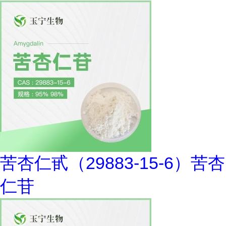
苦杏仁甙（29883-15-6）苦杏
仁苷