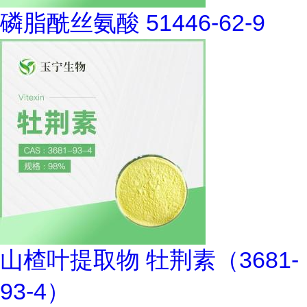
磷脂酰丝氨酸 51446-62-9
山楂叶提取物 牡荆素（3681-
93-4）