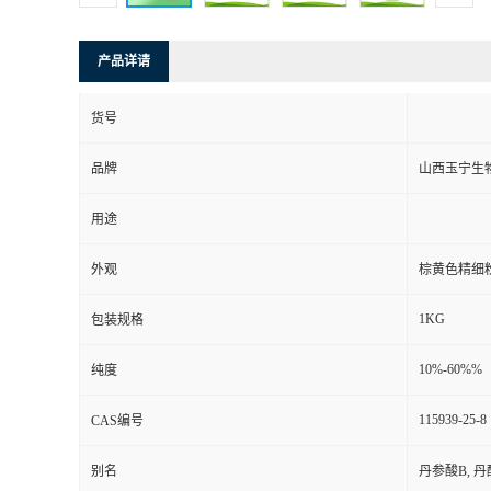
产品详请
货号
品牌
山西玉宁生
用途
外观
棕黄色精细
1KG
包装规格
10%-60%%
纯度
115939-25-8
CAS编号
别名
丹参酸B, 