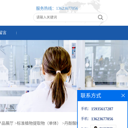
服务热线：
13623677056
留言
联系方式
手机：
15935617287
手机：
13623677056
产品展厅
>
标准植物提取物（单体）
>
丹酚酸B（115939-25-8）