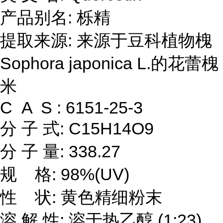
产品别名: 栎精
提取来源: 来源于豆科植物槐
Sophora japonica L.的花蕾槐
米
C A S : 6151-25-3
分 子 式: C15H14O9
分 子 量: 338.27
规 格: 98%(UV)
性 状: 黄色精细粉末
溶 解 性: 溶于热乙醇 (1:23)、