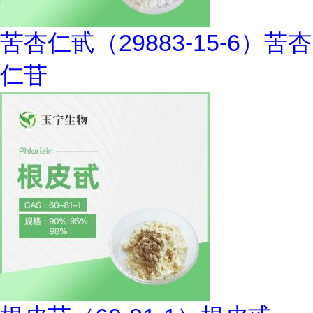
苦杏仁甙（29883-15-6）苦杏
仁苷