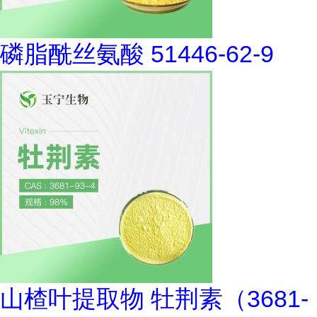
磷脂酰丝氨酸 51446-62-9
山楂叶提取物 牡荆素（3681-