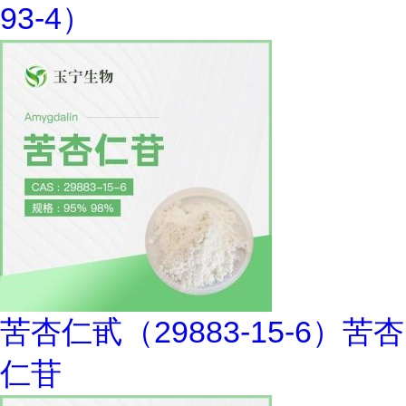
93-4）
苦杏仁甙（29883-15-6）苦杏
仁苷