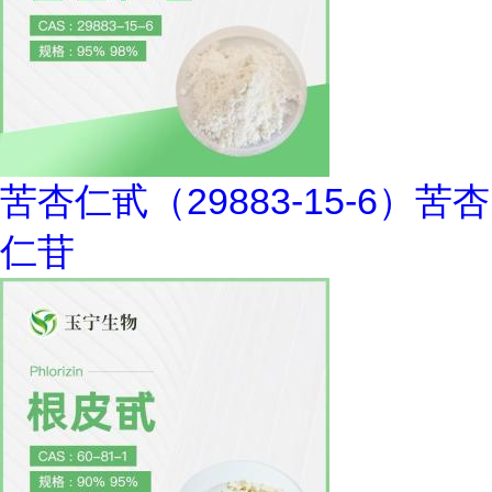
苦杏仁甙（29883-15-6）苦杏
仁苷