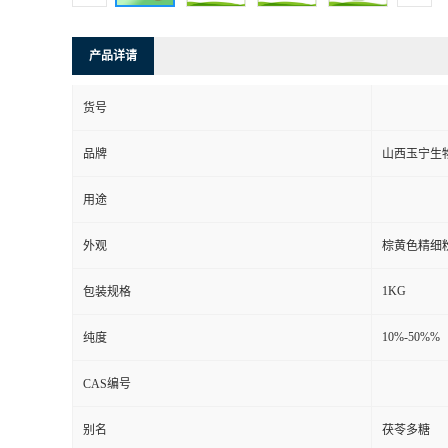
产品详请
货号
品牌
山西玉宁生
用途
外观
棕黄色精细
1KG
包装规格
10%-50%%
纯度
CAS编号
别名
茯苓多糖