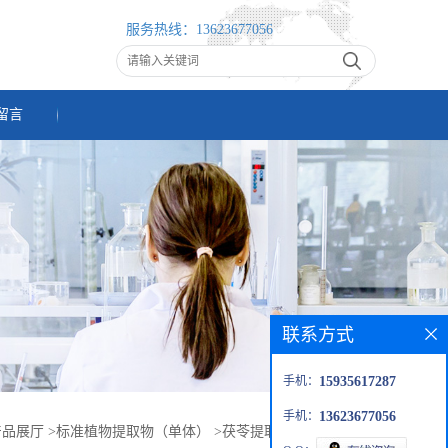
服务热线：
13623677056
留言
联系方式
手机：
15935617287
手机：
13623677056
产品展厅
>
标准植物提取物（单体）
>
茯苓提取物（茯苓多糖）